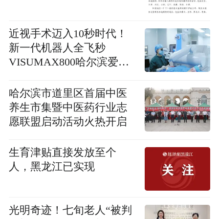
近视手术迈入10秒时代！
新一代机器人全飞秒
VISUMAX800哈尔滨爱尔
总院开机仪式圆满落幕
哈尔滨市道里区首届中医
养生市集暨中医药行业志
愿联盟启动活动火热开启
生育津贴直接发放至个
人，黑龙江已实现
光明奇迹！七旬老人“被判