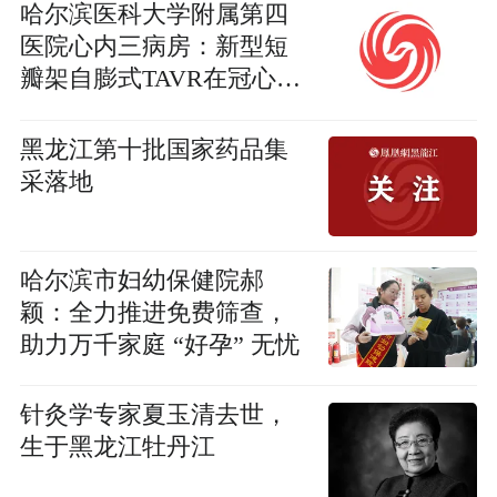
哈尔滨医科大学附属第四
医院心内三病房：新型短
瓣架自膨式TAVR在冠心病
合并主动脉瓣狭窄患者中
的创新应用——黑龙江省
黑龙江第十批国家药品集
首例临床实践
采落地
哈尔滨市妇幼保健院郝
颖：全力推进免费筛查，
助力万千家庭 “好孕” 无忧
针灸学专家夏玉清去世，
生于黑龙江牡丹江