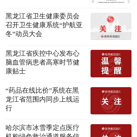
刊世界期刊影响力指数
（WJCI）报告（2024）》
黑龙江省卫生健康委员会
召开卫生健康系统“护航亚
冬”动员大会
黑龙江省疾控中心发布心
脑血管病患者高寒时节健
康贴士
“药品在线比价”系统在黑
龙江省范围内同步上线运
行
哈尔滨市冰雪季定点医疗
机构绿色救治通道服务信