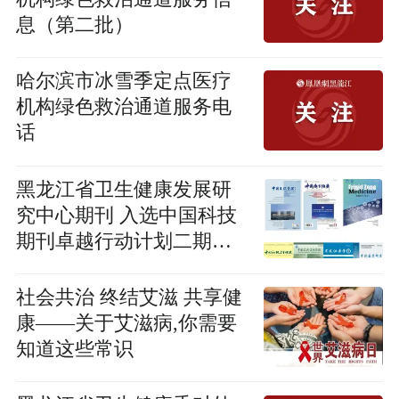
息（第二批）
哈尔滨市冰雪季定点医疗
机构绿色救治通道服务电
话
黑龙江省卫生健康发展研
究中心期刊 入选中国科技
期刊卓越行动计划二期项
目 学术影响力、引领力再
升级！
社会共治 终结艾滋 共享健
康——关于艾滋病,你需要
知道这些常识