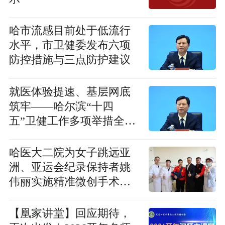
哈市流感目前处于低流行
水平，市卫健委发布六项
防控措施与三点防护建议
就医体验提速、基层网底
筑牢——哈尔滨“十四
五”卫健工作多项举措全国
率先
哈医大二院为女子跳远亚
洲、亚运会纪录保持者姚
伟丽实施精准微创手术护
航龙江体育事业
【凰家讲堂】回应期待，