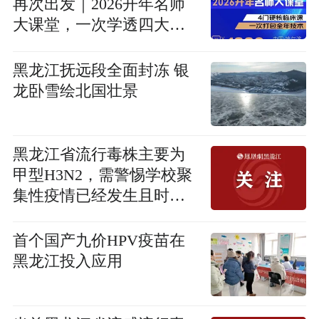
再次出发｜2026开年名师
大课堂，一次学透四大高
频临床技能
黑龙江抚远段全面封冻 银
龙卧雪绘北国壮景
黑龙江省流行毒株主要为
甲型H3N2，需警惕学校聚
集性疫情已经发生且时间
提前
首个国产九价HPV疫苗在
黑龙江投入应用