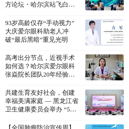
方论坛・哈尔滨站飞白
LenSx 新技术研讨会圆满
落幕
93岁高龄仅存“手动视力”
大庆爱尔眼科助老人冲
破“最后黑暗”重见光明
高考出分节点，近视手术
如何选？哈尔滨爱尔眼科
张焱院长团队20年经验为
学子“视”界护航
共建生育友好社会，创建
幸福美满家庭 — 黑龙江省
卫生健康委员会举办 “5・
15 国际家庭日” 主题活动
【全国肿瘤防治宣传周】