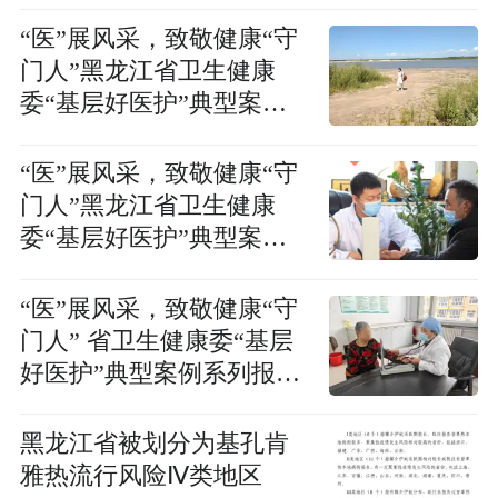
“医”展风采，致敬健康“守
门人”黑龙江省卫生健康
委“基层好医护”典型案例
系列报道之王明明：松花
江上的守岛村医
“医”展风采，致敬健康“守
门人”黑龙江省卫生健康
委“基层好医护”典型案例
系列报道之柴寿福：扎根
乡野守初心
“医”展风采，致敬健康“守
门人” 省卫生健康委“基层
好医护”典型案例系列报道
之毕桂丽：“毕专家”的医
路同行
黑龙江省被划分为基孔肯
雅热流行风险Ⅳ类地区