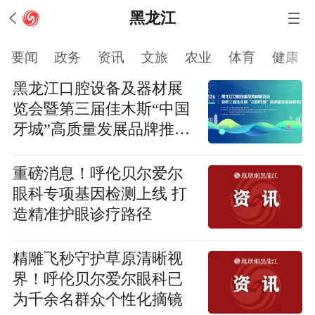
黑龙江
要闻
政务
资讯
文旅
农业
体育
健康
黑龙江口腔设备及器材展
览会暨第三届佳木斯“中国
牙城”高质量发展品牌推介
会
重磅消息！呼伦贝尔爱尔
眼科专项基因检测上线 打
造精准护眼诊疗路径
精雕飞秒守护草原清晰视
界！呼伦贝尔爱尔眼科已
为千余名群众个性化摘镜