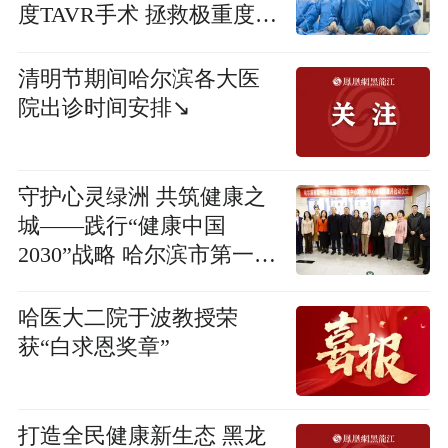
度TAVR手术 拯救极重度主
动脉瓣狭窄患者
清明节期间哈尔滨各大医
院出诊时间安排↘
守护心灵绿洲 共筑健康之
城——践行“健康中国
2030”战略 哈尔滨市第一专
科医院心理卫生中心南岗
分中心正式开诊
哈医大二院于波教授荣
获“白求恩奖章”
打造全民健康新生态 黑龙