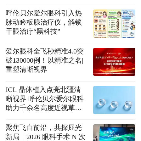
呼伦贝尔爱尔眼科引入热
脉动睑板腺治疗仪，解锁
干眼治疗“黑科技”
爱尔眼科全飞秒精准4.0突
破130000例！以精准之名|
重塑清晰视界
ICL 晶体植入点亮北疆清
晰视界 呼伦贝尔爱尔眼科
助力千余名高度近视草原
群众成功摘镜
聚焦飞白前沿，共探屈光
新局｜2026 眼科手术 N 次