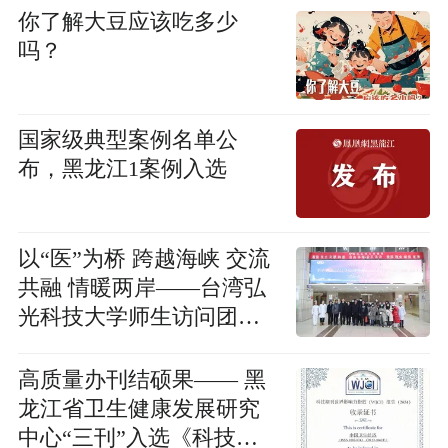
你了解大豆应该吃多少
吗？
国家级典型案例名单公
布，黑龙江1案例入选
以“医”为桥 跨越海峡 交流
共融 情暖两岸——台湾弘
光科技大学师生访问团到
哈尔滨市第一医院交流访
问
高质量办刊结硕果—— 黑
龙江省卫生健康发展研究
中心“三刊”入选《科技期