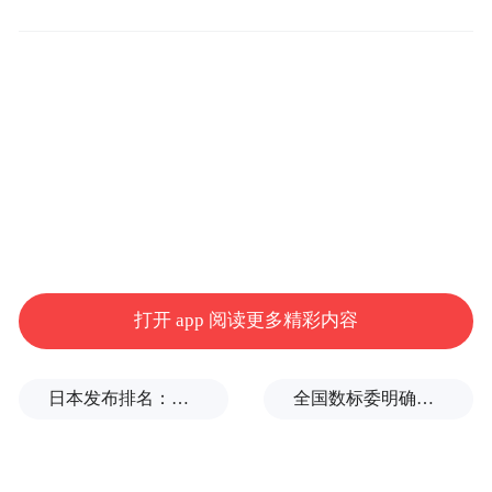
二、极光活动预报分析
打开 app 阅读更多精彩内容
受冕洞高速太阳风和CME共同影响，预计3
月31日至4月1日可能出现中等磁暴，甚至大
日本发布排名：中国第1，日本第13
全国数标委明确：所谓“数据国家标准编制费”系冒名收取
磁暴，4月2日仍有出现小磁暴的可能，期间
漠河有机会出现较为明显的极光。