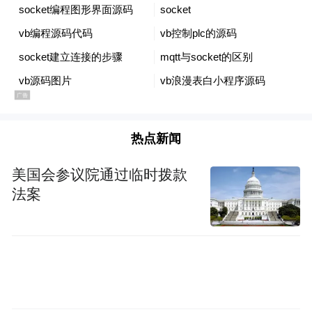
3、漠河处于春融期，冻融交替，道路有结
冰，极光观赏地人员涌动，夜间车辆行驶和
人员行走，请注意安全。
来源：国家卫星气象中心 黑龙江省气象局 大
兴安岭地区气象局 漠河市气象局
热点新闻
“特别声明：以上作品内容(包括在内的视频、图片或音
频)为凤凰网旗下自媒体平台“大风号”用户上传并发
美国会参议院通过临时拨款
布，本平台仅提供信息存储空间服务。
法案
Notice: The content above (including the videos,
pictures and audios if any) is uploaded and posted
by the user of Dafeng Hao, which is a social media
platform and merely provides information storage
space services.”