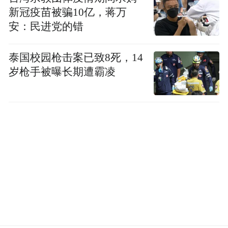
新冠疫苗被骗10亿，蒋万
安：民进党的错
泰国校园枪击案已致8死，14
岁枪手被曝长期遭霸凌