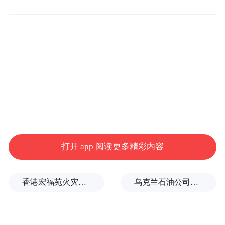
中小学校：
赵玲丽 海伦市长发益海学校（推荐国家候
选人）
辛树林 绥棱县第六中学
李晓亮 肇东市实验小学校
打开 app 阅读更多精彩内容
孙仲莉 绥化市第七中学
杨国民 兰西县北安中学
香港宏福苑火灾跨部门调查最终报告：大火或由烟头引起
乌克兰石油公司设施遭遇大规模袭击
马 民 绥化市尚志小学校