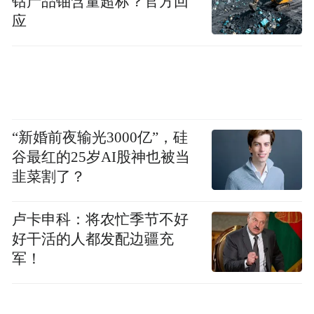
钴产品铀含量超标？官方回
应
“新婚前夜输光3000亿”，硅
谷最红的25岁AI股神也被当
韭菜割了？
卢卡申科：将农忙季节不好
好干活的人都发配边疆充
军！