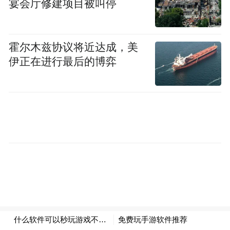
宴会厅修建项目被叫停
来源：绥化晚报
“特别声明：以上作品内容(包括在内的视频、图片或音
霍尔木兹协议将近达成，美
频)为凤凰网旗下自媒体平台“大风号”用户上传并发
布，本平台仅提供信息存储空间服务。
伊正在进行最后的博弈
Notice: The content above (including the videos,
pictures and audios if any) is uploaded and posted
by the user of Dafeng Hao, which is a social media
platform and merely provides information storage
space services.”