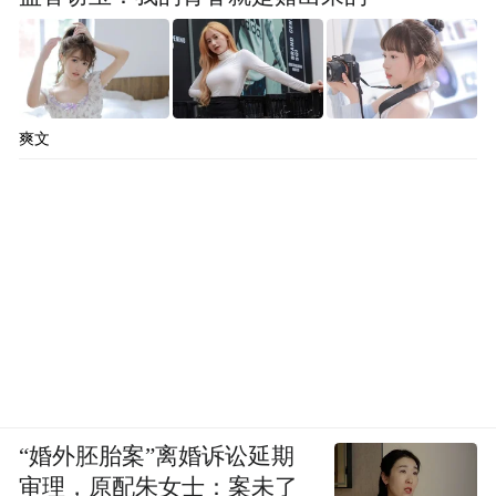
爽文
“婚外胚胎案”离婚诉讼延期
审理，原配朱女士：案未了