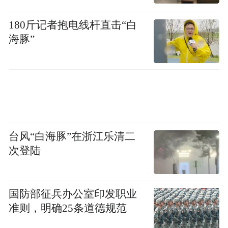
（2026年1月17日大庆市第十一届人民代表大
180斤记者抱电线杆直击“白
会常务委员会第三十五次会议通过）
海豚”
任命：
杨晓惠为大庆市中级人民法院审判委员会委
员、审判员；
台风“白海豚”在浙江乐清二
王海洋为大庆高新技术产业开发区人民法院
次登陆
审判员；
孙康凯为大庆高新技术产业开发区人民法院
国防部征兵办公室印发职业
审判委员会委员、五湖新区人民法庭庭长。
准则，明确25条道德规范