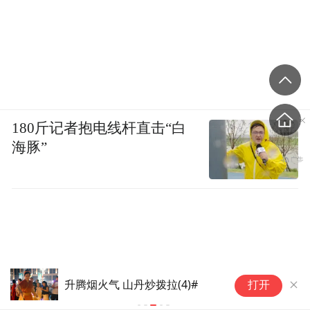
180斤记者抱电线杆直击“白
海豚”
升腾烟火气 山丹炒拨拉(4)#
升
打开