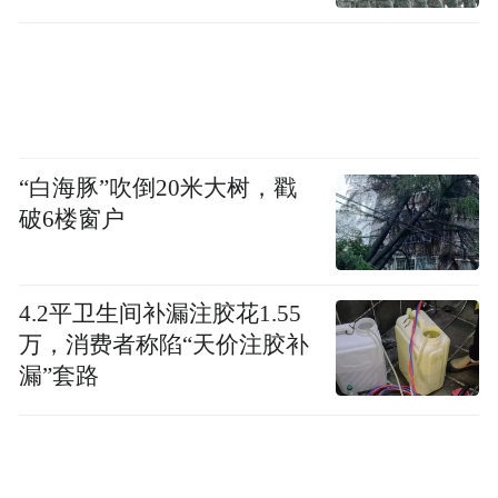
免去：
杨晓惠大庆高新技术产业开发区人民法院审
判委员会委员、审判员职务；
牛昊祺大庆高新技术产业开发区人民法院五
“白海豚”吹倒20米大树，戳
湖新区人民法庭庭长职务。
破6楼窗户
大庆市第十一届
4.2平卫生间补漏注胶花1.55
人民代表大会常务委员会
万，消费者称陷“天价注胶补
漏”套路
任职名单
（2026年1月17日大庆市第十一届人民代表大