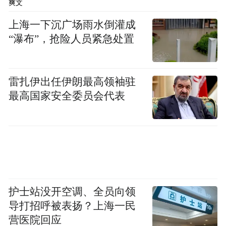
爽文
王红宝为大庆市第十一届人民代表大会教育
上海一下沉广场雨水倒灌成
科学文化卫生委员会委员；
“瀑布”，抢险人员紧急处置
张琦为大庆市第十一届人民代表大会民族侨
务外事委员会委员；
雷扎伊出任伊朗最高领袖驻
最高国家安全委员会代表
刘净为大庆市第十一届人民代表大会社会建
设委员会委员。
大庆市第十一届
人民代表大会常务委员会
护士站没开空调、全员向领
导打招呼被表扬？上海一民
任免名单
营医院回应