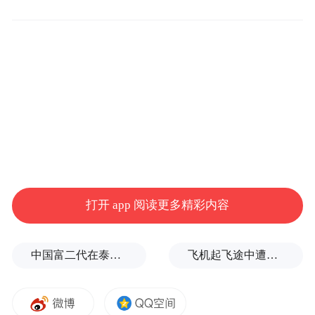
勇，已迁出本行政区域。萨尔图区人大常委
会决定接受张颜松辞去大庆市第十一届人民
代表大会代表职务；红岗区人大常委会决定
接受展超辞去大庆市第十一届人民代表大会
代表职务。根据《中华人民共和国全国人民
代表大会和地方各级人民代表大会代表法》
的有关规定，周春胜、姜森勇、张颜松、展
超的代表资格终止。
打开 app 阅读更多精彩内容
根据《中华人民共和国全国人民代表大会和
地方各级人民代表大会选举法》的有关规
中国富二代在泰国被杀，嫌犯自首后称“在女友浴室看见他”，真相却没这么简单
飞机起飞途中遭雷击！航班滞留3小时临时换机
定，张颜松的市人大财政经济委员会委员职
务，展超的市人大常委会委员、市人大常委