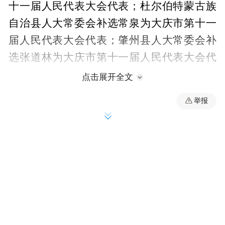
十一届人民代表大会代表；杜尔伯特蒙古族
自治县人大常委会补选常泉为大庆市第十一
届人民代表大会代表；肇州县人大常委会补
选张道林为大庆市第十一届人民代表大会代
表；肇源县人大常委会补选徐童、王建一为
点击展开全文
大庆市第十一届人民代表大会代表。大庆市
举报
第十一届人民代表大会常务委员会第三十五
次会议根据代表资格审查委员会提出的报
告，确认王守才、位子渝、胡璐璐、王兆
忠、王庆东、李文章、饶利侠、侯馥郁、姜
艳涛、张保、常泉、张道林、徐童、王建一
的代表资格有效。
军分区选出的周春胜、武警部队选出的姜森