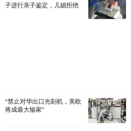
子进行亲子鉴定，儿媳拒绝
乘车时间：早6：00至晚21：00
客运大巴行驶时间约为50-60分钟，返程旅客
请注意时间安排。
乘车方式②
乘坐出租车
叫车方式：路边挥手招车、拨打95128、
0464-6161111电话叫车或网招出租车（微信
小程序搜索“95128景丰”）
“禁止对华出口光刻机，美欧
乘车时间约为30-40分钟，乘坐出租车费用50
将成最大输家”
元左右。