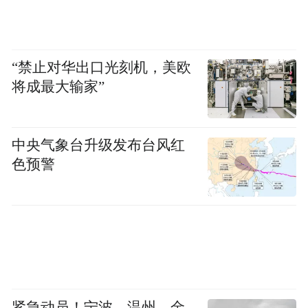
左右；
乘坐24路公交车，房产局站下车，东行500米
左右。
“禁止对华出口光刻机，美欧
将成最大输家”
公交票价：市域内主要公交线路车票价为单
程1.5元
中央气象台升级发布台风红
色预警
支付方式：微信“乘车码”小程序、支付宝公
交电子乘车卡、现金；“车来了”APP小程序
和公交车智能站牌均可精准实时查看公交车
停靠站情况。
乘车时间：行驶时间约为20分钟
紧急动员！宁波、温州、金