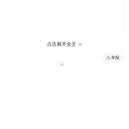
2026年1月21日至23日在七台河体育中心即
点击展开全文
将举办
举报
这是我市首次举办的大规模国际短道速滑赛
事，我们已整装待发，邀你共赴冰上之约，
见证跨国竞技的速度与激情！
赛事简介
中国-上海合作组织冰雪体育示范区短道速滑