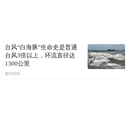
中国-上海合作组织冰雪体育示范区短道速滑
台风“白海豚”生命史是普通
国际邀请赛门票9.9元/张，购票即赠同等价位
台风3倍以上，环流直径达
七台河特色农林产品；1月21日-23日邀你赴
1300公里
赛场赏速度激情，领家乡优质好物！
都市快报
温馨提示
以下为禁止带入场馆的物品：
1. 枪支、弹药、爆炸物品