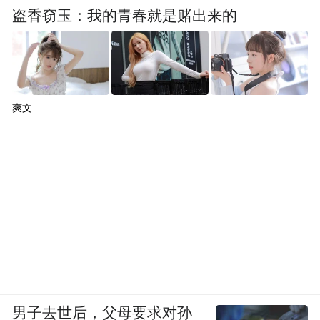
盗香窃玉：我的青春就是赌出来的
爽文
返程乘车方式
市区→七台河西站
乘车方式①
乘坐七勃线大巴 票价5元
乘车地点：七台河公路长途客运站（桃山区
景丰路101号）
男子去世后，父母要求对孙