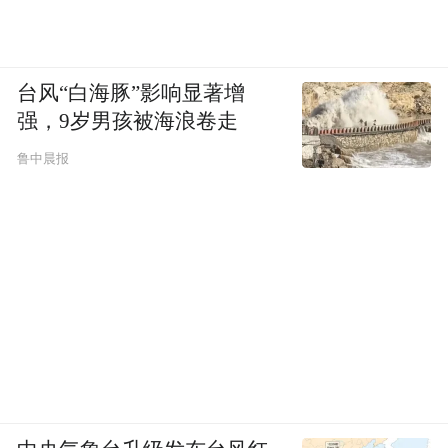
2. 管制器具
3. 易燃、易爆危险物品（如打火机、酒精、
台风“白海豚”影响显著增
汽油等）
强，9岁男孩被海浪卷走
鲁中晨报
4. 危险化学品、毒品及放射性物品
5. 中国法律明令禁止的其他物品
6. 除特约媒体外，观众禁止携带专业摄像器
材（如手持录像机、长焦单反相机），场内
禁用闪光灯。
以下为限制带入竞赛场馆的物品：