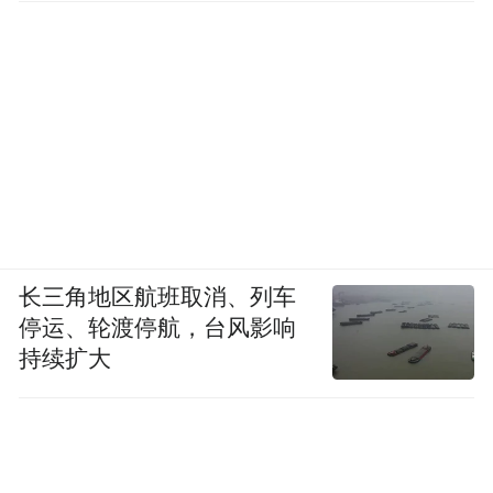
力，干扰赛会电子信号、集群信号、影响赛
事进行或妨碍他人观赛的物品
9. 其他可能影响安全及违反中国法律的物品
来源：七台河市体育局
“特别声明：以上作品内容(包括在内的视频、图片或音
频)为凤凰网旗下自媒体平台“大风号”用户上传并发
长三角地区航班取消、列车
布，本平台仅提供信息存储空间服务。
停运、轮渡停航，台风影响
Notice: The content above (including the videos,
pictures and audios if any) is uploaded and posted
持续扩大
by the user of Dafeng Hao, which is a social media
platform and merely provides information storage
space services.”