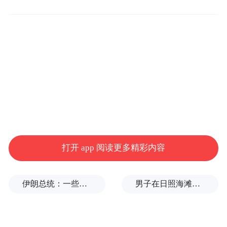
国际邀请赛，是上合组织框架下的重要冰雪
体育交流赛事，旨在以冰雪运动为纽带，促
进上合组织成员国及相关地区的体育文化交
流与合作。赛事由七台河市人民政府主办，
七台河市体育局、七台河市人民政府外事办
承办，将为观众呈现一场高水平的国际冰雪
竞技盛宴。
打开 app 阅读更多精彩内容
伊朗总统：一些人认为美欧会出现通货膨胀，伊朗不会，我无法理解
男子在日照海滩被沙蜇蜇伤，5小时后被紧急送医抢救，景区：偶发事件