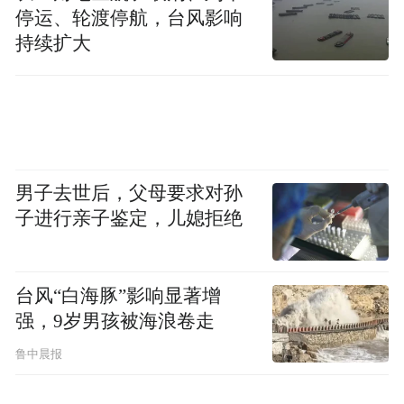
停运、轮渡停航，台风影响
持续扩大
03.
交通出行
市区→体育中心
乘车方式①
乘坐公交车（以步行街附近-体育
中心为例）
男子去世后，父母要求对孙
子进行亲子鉴定，儿媳拒绝
公交路线：
乘坐28路公交车，大学附属幼儿园站下车，
台风“白海豚”影响显著增
强，9岁男孩被海浪卷走
北行100米左右；
鲁中晨报
乘坐27路公交车，房产局站下车，东行500米