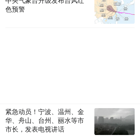
中央气象台升级发布台风红
1. 易碎品及各类杯瓶
色预警
2. 带有政治、宗教、商业的横幅标语以及其
他用于宣传的物品，展开面积超过2米×1米的
旗帜，长度超过1米的旗杆
3. 除婴儿车与轮椅之外的任何代步工具
4. 动物（导盲犬等服务类动物除外）
5. 乐器
紧急动员！宁波、温州、金
6. 易造成人身伤害的物品
华、舟山、台州、丽水等市
市长，发表电视讲话
7. 分散参赛运动员、技术官员、教练员注意