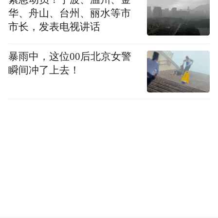
乘车方式②
乘坐出租车（以步行街附近-体育
华、舟山、台州、丽水等市
中心为例）
市长，发表电视讲话
叫车方式：路边挥手招车、拨打95128、
暴雨中，这位00后北京女警
0464-6161111电话叫车或网招出租车（微信
瞬间冲了上去！
小程序搜索“95128景丰”）
乘车时间：约为15分钟，距离约为4公里，乘
坐出租车费用8-10元。