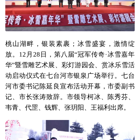
桃山湖畔，银装素裹；冰雪盛宴，激情绽
放。12月28日，第八届“冠军传奇·冰雪嘉年
华”暨雪雕艺术展、彩灯游园会、赏冰乐雪活
动启动仪式在七台河市银泉广场举行。七台
河市委书记陈延良宣布活动开幕，市委副书
记、市长张涛致辞。市领导柯冰、陈秀芬、
韦青、代罡、钱辉、张玥阳、王福利出席。