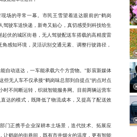
营现场的寻常一幕。市民王雪望着送达眼前的“鹤岗
无人驾驶车送快递，新奇又贴心，真切感受到科技给生
蜒起伏的城区街巷，无人驾驶配送车搭载的高精度雷
无死角感知环境，灵活识别交通元素、调整行驶路径，
就能自动送达，一车能承载六个方货物。”影宸新媒体
这些无人车不仅承接“鹤岗味总部到自提点”的点对点
4小时不间断运转，织就智能服务网。目前两辆运营车
人直达的模式，既降低了物流成本，又提高了配送效
信部门正携手企业深耕本土场景，迭代技术、拓展应
，让鹤岗的街巷间，既有市井烟火的温度，更有智能