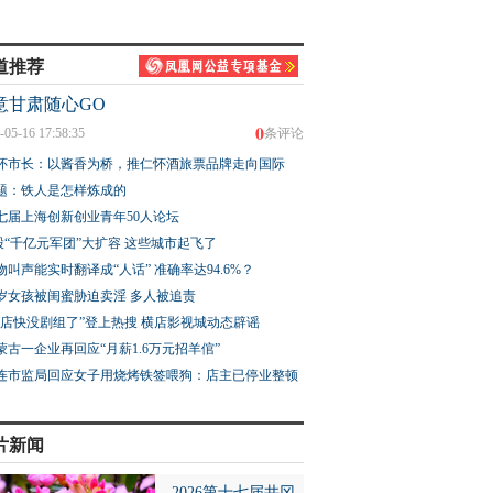
道推荐
意甘肃随心GO
0
-05-16 17:58:35
条评论
怀市长：以酱香为桥，推仁怀酒旅票品牌走向国际
题：铁人是怎样炼成的
七届上海创新创业青年50人论坛
股“千亿元军团”大扩容 这些城市起飞了
物叫声能实时翻译成“人话” 准确率达94.6%？
3岁女孩被闺蜜胁迫卖淫 多人被追责
横店快没剧组了”登上热搜 横店影视城动态辟谣
蒙古一企业再回应“月薪1.6万元招羊倌”
连市监局回应女子用烧烤铁签喂狗：店主已停业整顿
片新闻
2026第十七届井冈