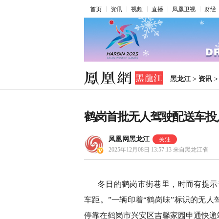
首页
资讯
视频
直播
凤凰卫视
财经
黑龙江
>
资讯
鹤岗首批无人驾驶配送车投
凤凰网黑龙江
2025年12月08日 13:57:13
来自黑龙江省
冬日的鹤岗市街巷里，时而有提示
车距。”一辆印着“鹤岗味”标识的无
停靠在鹤岗市兴安区吉馨家园申通快递