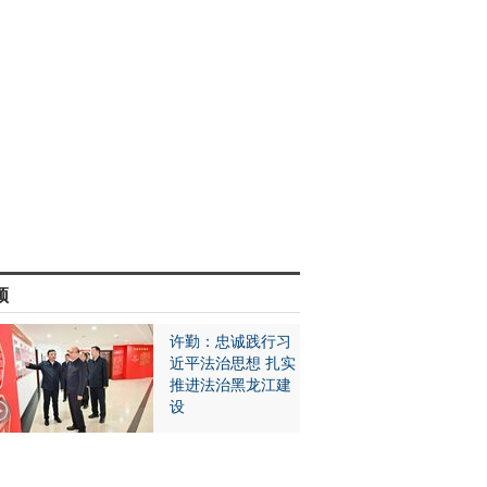
频
许勤：忠诚践行习
近平法治思想 扎实
推进法治黑龙江建
设