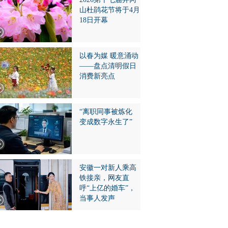
山杜鹃花节将于4月
18日开幕
以春为媒 暖意涌动
——盘点清明假日
消费新亮点
“离职同事被炼化
变成数字永生了”
安徽一对新人乘高
铁接亲，网友直
呼“上亿的婚车”，
当事人发声