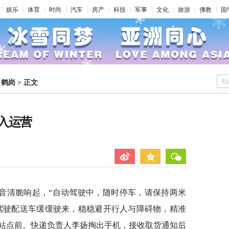
娱乐
体育
时尚
汽车
房产
科技
军事
文化
旅游
佛教
国
站
>
鹤岗
>
正文
入运营
音清脆响起，“自动驾驶中，随时停车，请保持两米
人驾驶配送车缓缓驶来，稳稳避开行人与障碍物，精准
站点前。快递负责人李扬掏出手机，接收取货通知后