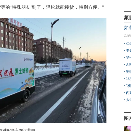
等的‘特殊朋友’到了，轻松就能接货，特别方便。”
频
如
2026
仁
专
第
A
宠
1
“
内
大
图
驾驶配送车在运营中