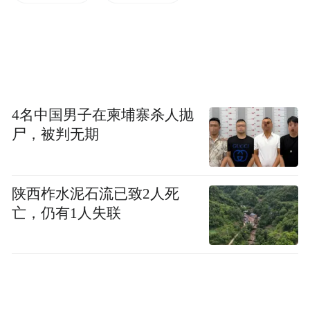
施工期间可能给您的出行带来不便，恳请社
会各界及广大群众予以理解和支持，并自觉
遵守交通规则，注意出行安全。
4名中国男子在柬埔寨杀人抛
尸，被判无期
特此通告。
七台河市公安局
陕西柞水泥石流已致2人死
亡，仍有1人失联
七台河市城市管理综合执法局
七台河市政府投资项目服务中心
七台河市通达市政工程有限责任公司