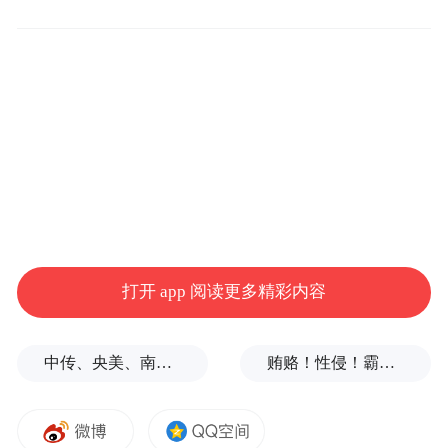
三、绕行建议
途经此路段车辆可经大同街-湖东路—东安街
或者大同街—通达路—东安街绕行。
打开 app 阅读更多精彩内容
中传、央美、南艺等多所高校部分专业取消艺考
贿赂！性侵！霸凌！韩国体坛缘何丑闻不断