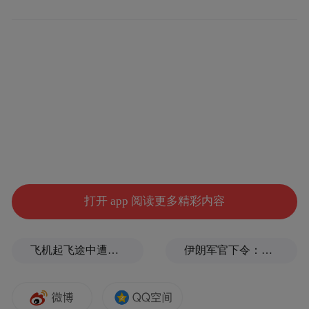
来源：牡丹江日报
“特别声明：以上作品内容(包括在内的视频、图片或音
频)为凤凰网旗下自媒体平台“大风号”用户上传并发
布，本平台仅提供信息存储空间服务。
Notice: The content above (including the videos,
pictures and audios if any) is uploaded and posted
by the user of Dafeng Hao, which is a social media
platform and merely provides information storage
打开 app 阅读更多精彩内容
space services.”
飞机起飞途中遭雷击！航班滞留3小时临时换机
伊朗军官下令：如果美军踏上我国领土，就砍掉他们脚！