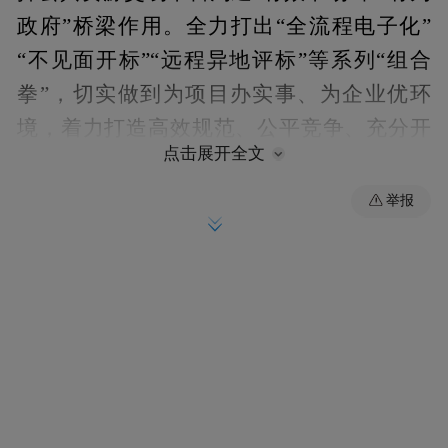
政府”桥梁作用。全力打出“全流程电子化”
“不见面开标”“远程异地评标”等系列“组合
拳”，切实做到为项目办实事、为企业优环
境，着力打造高效规范、公平竞争、充分开
点击展开全文
放的公共资源交易平台。通过市场化运营，
积极破除招投标交易隐性壁垒，持续推进“应
举报
进必进”项目进场交易。