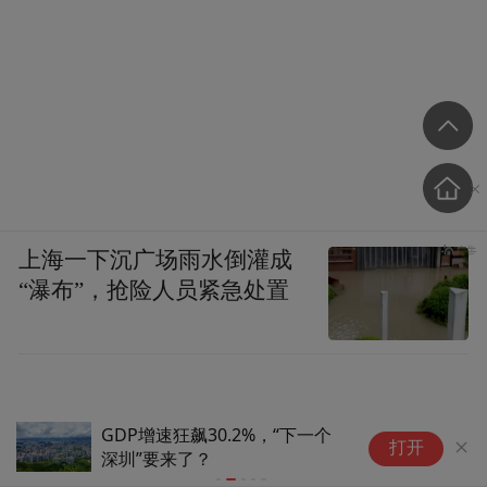
上海一下沉广场雨水倒灌成
“瀑布”，抢险人员紧急处置
活力中国调研行｜安徽蚌埠：培
活
打开
育玻璃新材料集群(1)
育