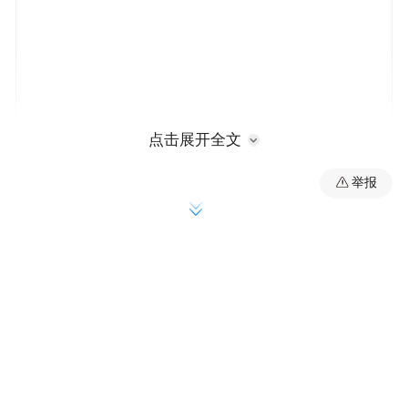
点击展开全文
举报
哈尔滨创新打造四季冰雪旅游模式，积极扩
建室内冰雪场馆，全力推进四季冰雪项目建
设，实现冰雪产业从季节性向四季延伸。室
内冰雪场馆全年运营成效突出，其中，波塞
冬旅游度假区“冰雪+海洋”主题游年接待量稳
定在90万人次以上。