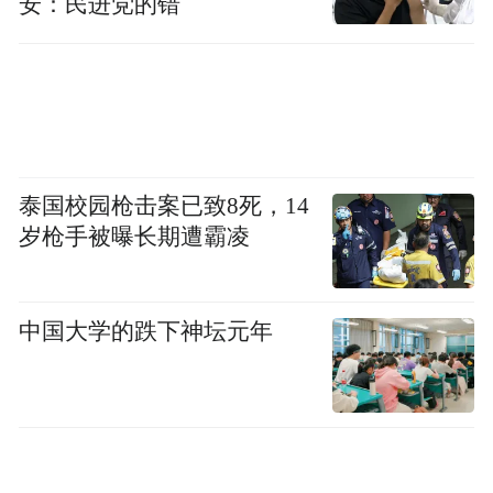
安：民进党的错
冰雪国际赛事与冰雪文化交流影响力持续扩
大。自由贸易试验区哈尔滨片区党工委委
员、管委会副主任钟波介绍，亚冬会期间同
步举办第三十五届中国·哈尔滨国际冰雕比
赛，并邀请芬兰、韩国专家组成国际评委
泰国校园枪击案已致8死，14
会，比赛吸引7国32支队伍参赛，赛事作品在
岁枪手被曝长期遭霸凌
太阳岛雪博会展出期间，带动国际游客占比
提升至22%，推动冰雪艺术成为国际文化交
流纽带。
中国大学的跌下神坛元年
“后亚冬时代，我们要努力构筑中国冰雪对外
开放合作的新高地。”中国（黑龙江）自由贸
易试验区哈尔滨片区党工委书记、管委会主