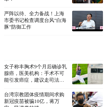
实质性步伐。
严阵以待、全力备战！上海
冰雪运动成为哈尔滨片区国际合作新平台。
市委书记检查调度台风“白海
哈尔滨片区依托上合组织冰雪体育示范区，
豚”防御工作
举办上合组织雪地自行车赛、雪地足球赛、
冰球赛等3项国际赛事，其中，雪地自行车赛
骑行路线入选“中国骑行地图精品路线”。哈
尔滨大剧院冰雪体育运动中心运营首年接待
滑冰爱好者28万人次，其中外籍游客占比达
女子称丰胸术9个月后确诊乳
腺癌，医美机构：手术不可
18%。2024-2025冰雪季举办8项国际冰雪雕
能引发癌症，建议走司法途
赛事，吸引俄罗斯、伊朗、印度尼西亚等12
径
个国家选手参赛，推动冰雪艺术成为国际文
台湾宗教团体疫情期间求购
化交流纽带。
新冠疫苗被骗10亿，蒋万