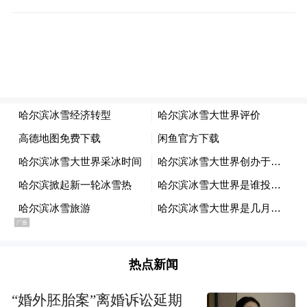
在哈尔滨片区制度创新与服务体系的支持
下，冰雪欢腾体育装备科技（哈尔滨）有限
公司从产品研发到落地生产仅用时两个月，
展现出令人瞩目的“新区速度”。在该片区“科
技经理人工作室”的全流程帮扶下，企业快速
完成注册与生产场地协调。公司的5款赛事专
供装备，经检测符合竞技标准，第九届亚冬
会赛事期间累计为运动员提供雪具租赁、维
护服务超800次，突破了外国品牌在专业冰雪
装备领域的长期垄断。
热点新闻
同时，哈尔滨片区创新了冰雪项目审批服务
“婚外胚胎案”离婚诉讼延期
模式，建立跨部门联合研判机制，主动为企