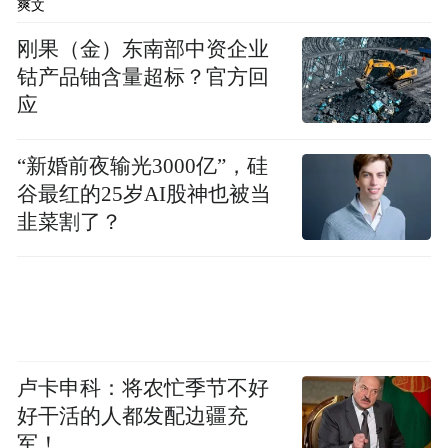
以及《冰雪景观景区服务规范》《冰雪雕赛
爽文
事组织管理规范》等，覆盖设计、施工、安
刚果（金）东南部中资企业
全、服务全流程，推动行业从“经验驱动”向
钴产品铀含量超标？官方回
应
“标准驱动”转型，并将行业标准应用到为山
东、内蒙古等省区市提供的冰雪景观设计服
“新婚前夜输光3000亿”，硅
务中，着力引领冰雪建筑行业标准走向全
谷最红的25岁AI股神也被当
国。
韭菜割了？
上合平台+国际联动：打造冰雪国际交流新纽
带
借助中国—上海合作组织冰雪体育示范区建
卢卡申科：将农忙季节不好
设的契机，哈尔滨片区持续拓展冰雪运动国
好干活的人都发配边疆充
际合作的广度与深度，推动示范区建设迈出
军！