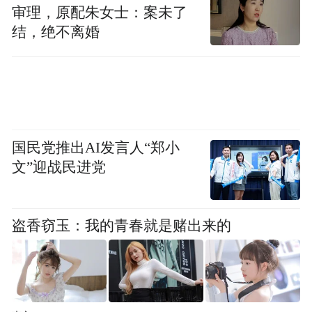
审理，原配朱女士：案未了
业提供前置咨询与流程预指导；另一方面，
结，绝不离婚
开辟“冰雪经济绿色通道”，省、市、区文旅
部门联动开展线上全流程审批，冰雪旅游项
目、冰雪旅游相关企业等演出项目办理营业
性演出许可，可以当天申请，当天出证。
国民党推出AI发言人“郑小
针对以往冰雪产业“无标准可依、靠经验施
文”迎战民进党
工”的粗放式发展模式，区内企业牵头构建覆
盖冰雪产业全产业链的标准体系，主编或参
编28项冰雪领域标准，包括国内首个冰雪景
盗香窃玉：我的青春就是赌出来的
观建筑国家标准《冰雪景观建筑技术标准》
（GB 51202-2016），省级标准《室内冰雪景
观建筑技术标准》（DB 23/T 3792-2024），