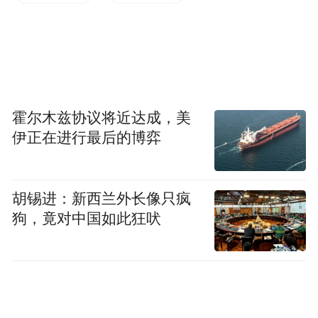
“无讼景区”运行以来，冰雪大世界、太阳岛
雪博会等重点景区旅游纠纷调解成功率达
98%，平均处理时长从48小时缩短至6小时。
赛事赋能+标准引领：推动冰雪产业升级突破
霍尔木兹协议将近达成，美
伊正在进行最后的博弈
第九届亚洲冬季运动会的成功举办，为哈尔
滨片区冰雪全产业链升级带来重大机遇。以
此为契机，哈尔滨片区从冰雪装备制造升
胡锡进：新西兰外长像只疯
级、冰雪标准制定、审批服务优化等多维度
狗，竟对中国如此狂吠
推进集成创新，一系列举措不仅旨在完善冰
雪产业生态，更为冰雪运动的广泛普及探索
切实可行的新模式，推动更多人感受冰雪魅
力。