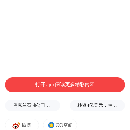
文化IP也带动了消费链条延伸。“我们积极打
造城市专属IP，提升文化内涵。”哈尔滨市松
北区文化广电体育和旅游局局长王喆介绍，
哈尔滨极地公园“淘学企鹅”衍生出200余种文
创产品，年销售额突破2000万元，相关联名
周边在中央大街等商圈销量占比达同类产品
的35%。
为应对持续高涨的客流量所带来的管理挑
打开 app 阅读更多精彩内容
战，哈尔滨片区积极创新服务机制。“我们首
创‘无讼景区’创建点，整合市场监管、文旅等
乌克兰石油公司设施遭遇大规模袭击
耗资4亿美元，特朗普的白宫宴会厅修建项目被叫停
部门力量，设立线上线下‘旅游调解室’，实现
纠纷调解与司法确认无缝衔接。”王喆介绍，