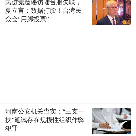
民进党造谣访陆台胞失联，
夏立言：数据打脸！台湾民
众会“用脚投票”
河南公安机关查实：“三支一
扶”笔试存在规模性组织作弊
犯罪