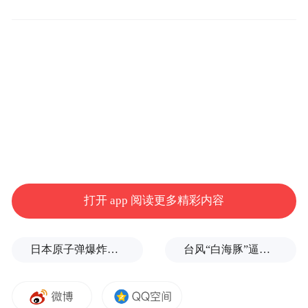
消毒液、生物降解清洁剂等日化产品，将可
再生、取之不尽的林下剩余物变废为宝，推
动林下剩余物向高附加值领域转化，变负价
值为附加值。
“木醋液氨基酸系列水溶肥作为生物质综合利
用技术的一种，蕴含丰富的Fe、Mg、Zn等中
微量元素。”森工林茂公司技术人员向记者介
绍，“它能快速补充叶面营养，促进光合作用
打开 app 阅读更多精彩内容
以及花芽分化，并具有增强植物抗逆性、提
高和改善果蔬品质、增加产量、杀菌抑菌等
日本原子弹爆炸亲历者反对高市修改无核三原则，“她应该下台”
台风“白海豚”逼近浙闽沿海，10余省份将掀强风雨
作用。”
作为龙江森工集团森林农业主战场的通北局