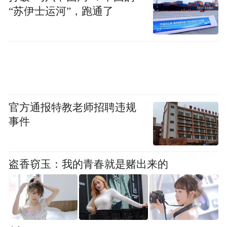
“苏伊士运河”，跑通了
除了研发木醋液系列生物质产品外，龙江森
工集团还将林下剩余物价值进一步转化，在
生物炭这一“黑色黄金”的研发上持续聚焦发
力。这种由废弃生物质转化而成的高炭材
料，正以其多元化的功能和巨大的市场潜
力，引领着一场前所未有的绿色革命。
官方通报特教老师招聘违规
事件
“生物炭是通过木材干馏热解转化得到的富碳
固体产物，其独特之处在于其极低的溶解
盗香窃玉：我的青春就是赌出来的
性，以及高度羧基化和芳香化的结构特征，
具有优异的吸附性能、土壤改良能力以及潜
在的能源价值，同时还兼具可再生、来源丰
富、绿色环保等优点。”森工林茂公司技术人