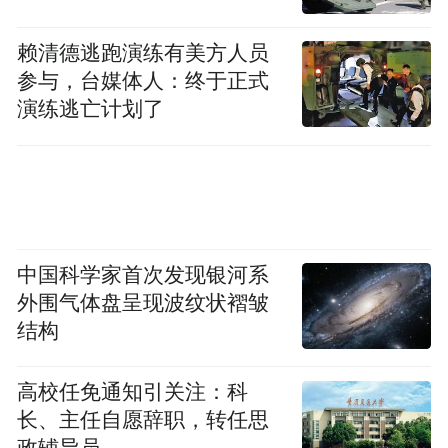
赖清德逃跑演练有美方人员
参与，台媒体人：终于正式
演练逃亡计划了
与此同时，森工林茂公司还与哈尔滨工业大
学联合开展《生物质高熵新材料综合利用技
术项目》，对新能源钠锂电池负极炭进行深
中国科学家首次发现银河系
外围气体盘呈现波纹状褶皱
度攻关研发，变烧烤炭为高附加值的新能源
结构
钠离子负极炭，现已进入中试阶段，明年可
望投产。
高校任免通知引关注：科
长、主任自愿辞职，转任思
创新研发是提升企业核心竞争力的重要源