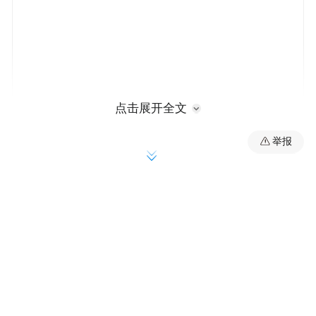
点击展开全文
举报
走进森工林茂公司生物质加工厂生产车间，
工人们正紧张有序地忙碌着，他们依据生产
流程按比例将原料投入传送带，利用先进的
木醋液制备工艺，成功地将林下剩余物通过
低温热解的方式提取出木醋液，加工生成木
醋液氨基酸系列水溶肥、木醋液基抑菌剂、