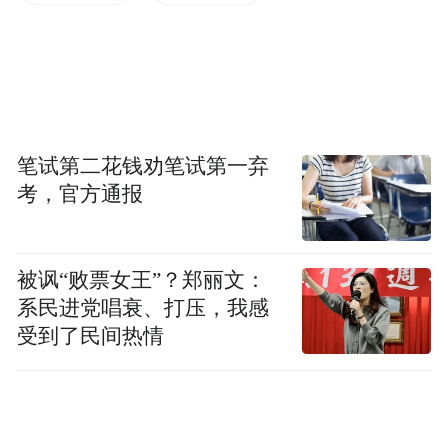
公司，在大豆种植过程中，应用木醋液氨基
酸系列水溶肥的这一“丰产密钥”，将科技成
果从实验室带到田间地头，为森林农业增产
增收带来新动力，有效推动了林下剩余物综
合利用的绿色循环发展，经组织专家和农户
笔试第二花钱劝笔试第一弃
测产，仅东方红林场大豆增产就达10%以
考，官方通报
上。
被讽“败票女王”？郑丽文：
系民进党唱衰、打压，我感
受到了民间热情