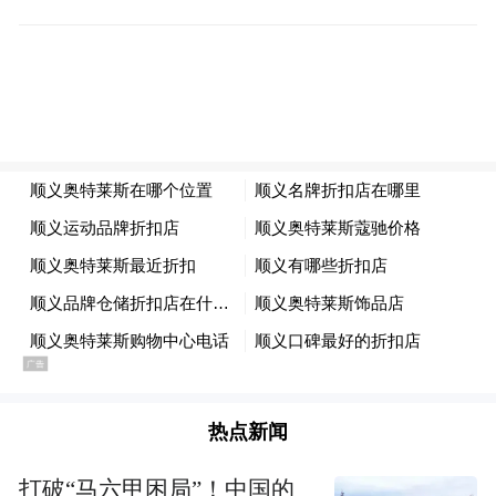
除通北局公司的大豆种植，森工林茂公司还
相继在绥阳、绥棱、八面通、桦南局公司开
展了木醋液氨基酸系列水溶肥的大面积推广
示范，作物涵盖了黑木耳、汉麻、沙棘、紫
苏等多个品种，总示范面积高达200万亩。同
时产品已在山东、海南、黑龙江等多个省市
进行示范验证形成数据库，各品类实验数据
热点新闻
增产均达10%以上，实现减肥减药15%以
上。
打破“马六甲困局”！中国的