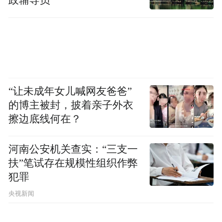
政辅导员
泉。龙江森工集团以森工林茂公司为载体，
不断加大科研经费投入，相继与哈尔滨工业
大学、北京林业大学、东北林业大学、东北
农业大学、黑龙江省农科院、大北农科技集
团开展广泛合作，在木醋液系列应用开发、
“让未成年女儿喊网友爸爸”
大田作物肥效对比实验、木醋液消杀祛味产
的博主被封，披着亲子外衣
品实验等方面深入探索，力争将林下剩余物
擦边底线何在？
高值化利用转化为重点培育的战略性新兴产
业和未来产业。
河南公安机关查实：“三支一
扶”笔试存在规模性组织作弊
此外，龙江森工集团还牢牢把握林、农、畜
犯罪
牧业和百姓日化保健品市场的多样化需求，
央视新闻
大力拓宽生物经济多元化市场，积极携旗下