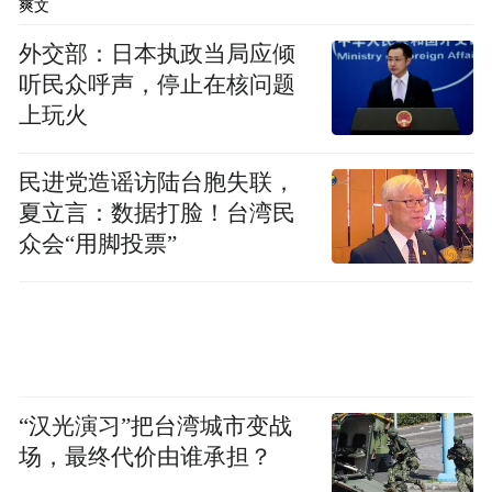
爽文
员手指着产品一一介绍着，“我们生产的生物
外交部：日本执政当局应倾
炭改性产品能广泛应用于土壤改良、水体修
听民众呼声，停止在核问题
复、污染物吸附、能源存储等多个领域，既
上玩火
可解决燃烧等处理手段导致的高碳排放量问
题，促进‘双炭’目标实现，又能实现农业废弃
民进党造谣访陆台胞失联，
夏立言：数据打脸！台湾民
物的高值化利用，兼具资源集约与生态效
众会“用脚投票”
益。”
“汉光演习”把台湾城市变战
场，最终代价由谁承担？