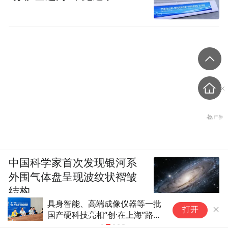
中国科学家首次发现银河系
外围气体盘呈现波纹状褶皱
结构
一批
人形机器人：核心股票与国资标
上海：
打开
路演
的精准梳理
降费及