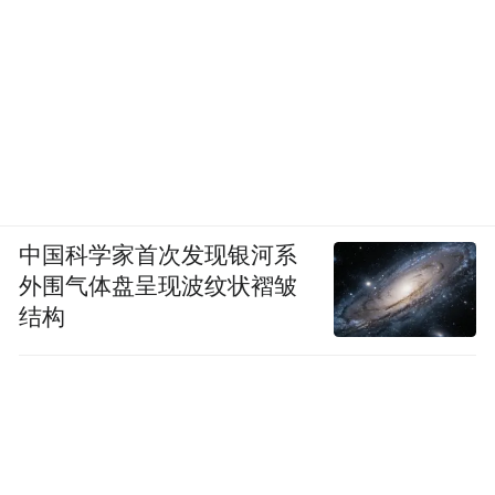
木醋液系列产品亮相2024黑龙江首届农业科
技成果区域展销暨首届黑龙江省大农业商机
洽谈会，吸引众多客商前来洽谈。仅2025年
上半年，生物质基系列产品销售额就达750余
万元。
生物经济璀璨夺目，创新研发异彩纷呈。未
来，龙江森工集团将充分发挥林区资源优
中国科学家首次发现银河系
外围气体盘呈现波纹状褶皱
势，把生物经济作为科技创新和产业发展的
结构
重要方向，积极抢抓发展黄金机遇期，以生
物经济赋能生态产业，为龙江森工高质量发
展打造新引擎。
“特别声明：以上作品内容(包括在内的视频、图片或音