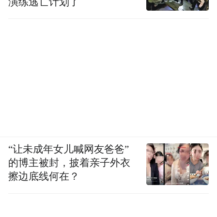
演练逃亡计划了
“让未成年女儿喊网友爸爸”
的博主被封，披着亲子外衣
擦边底线何在？