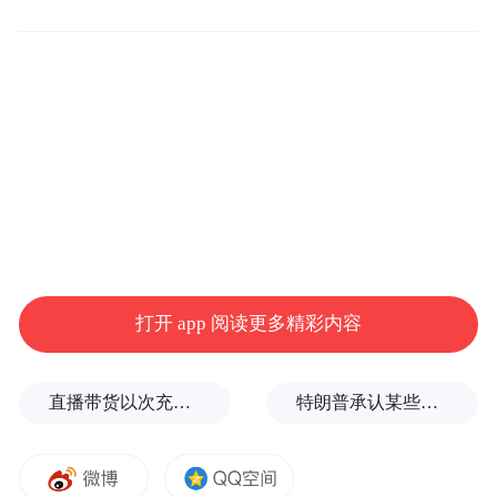
来源：黑河文旅
“特别声明：以上作品内容(包括在内的视频、图片或音
频)为凤凰网旗下自媒体平台“大风号”用户上传并发
布，本平台仅提供信息存储空间服务。
Notice: The content above (including the videos,
打开 app 阅读更多精彩内容
pictures and audios if any) is uploaded and posted
by the user of Dafeng Hao, which is a social media
platform and merely provides information storage
直播带货以次充好、拒不发货，算诈骗吗？
特朗普承认某些弹药供应紧张
space services.”