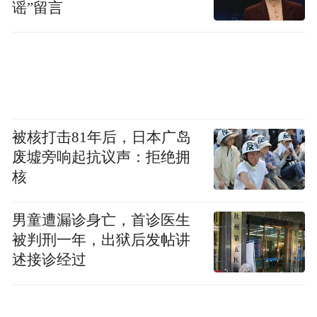
谣”留言
被核打击81年后，日本广岛
废墟旁响起抗议声：拒绝拥
核
男童遭漏诊身亡，首诊医生
被判刑一年，出狱后发帖讲
述接诊经过