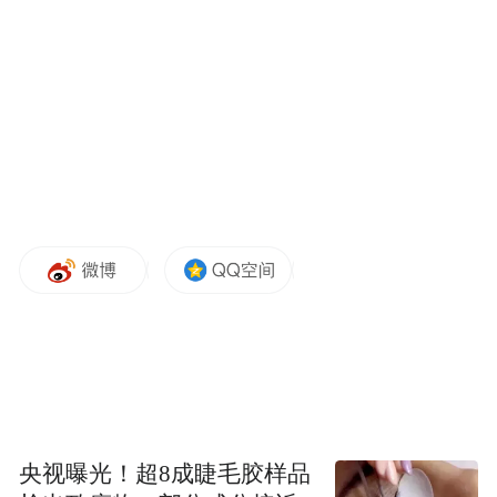
解，使患者关注短期体重下降的同时更重视
长期体重维持，防止反弹，保障高质量的生
活。
儿童肥胖专科门诊医生韩爽介绍，医院在
2023年7月开设了儿童肥胖专科门诊，主要由
儿内科与临床营养科联合出诊，通过“生长曲
线监测+行为矫正”方案，量身制定科学合理
的减重饮食方案和个性化档案。目前，已累
计接诊超1000例患儿，经干预，已有80%患
儿体重增速下降50%。
目前，医院整合儿科、营养科、内分泌科、
央视曝光！超8成睫毛胶样品