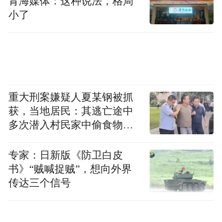
多学科门诊、体重管理医学营养门诊、肥胖
青海媒体：这种说法，格局
小了
和代谢病外科门诊及医学营养减重门诊，为
患者提供个性化治疗和膳食方案。
同时，在医院公众号连续推出“体重与健康”
系列科普视频，多学科专家全面讲解肥胖的
危害，传授科学的饮食、运动和心理调节知
重大刑案嫌疑人夏某钢被抓
获，当地居民：其逃亡途中
识等，营造“体重管理年”健康氛围。通过构
多次潜入村民家中偷食物被
建全方位的诊疗体系，医院积极推动肥胖与
发现
代谢病诊疗领域的发展，为更多肥胖患者带
专家：日新版《防卫白皮
来健康的希望。
书》“贼喊捉贼”，想向外界
传达三个信号
医体融合 实现“健康瘦”目标
为响应“体重管理年”计划，黑龙江省医院将