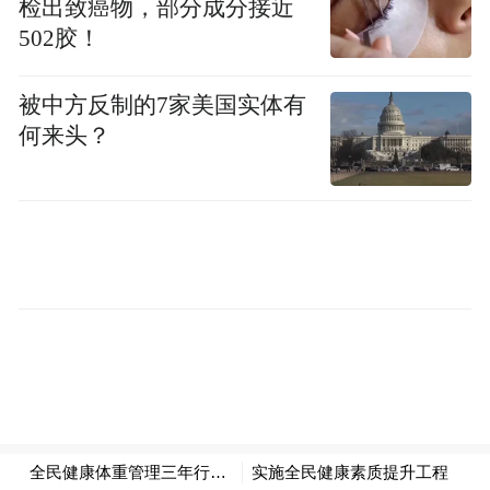
普外科（减重外科）等多个学科成立肥胖诊
检出致癌物，部分成分接近
502胶！
疗中心，形成全流程管理闭环。从内分泌肥
胖亚专科门诊、儿童肥胖门诊的早期干预到
被中方反制的7家美国实体有
成人肥胖疾病精准诊断及阶梯治疗，从微创
何来头？
手术的技术突破到多学科协作的全程管理，
哈医大一院以“体重管理年”为契机，将国家
政策转化为医疗行动。
哈医大一院院长孙备表示，医院制定了“体重
管理年”专项行动实施方案。未来，将依托覆
盖全省232家医联体的医疗网络，发挥示范引
领作用，带动基层医疗机构完善体重管理服
务体系，逐步建立全省预防、干预、治疗三
级防控网络，实现优质医疗资源下沉，提升