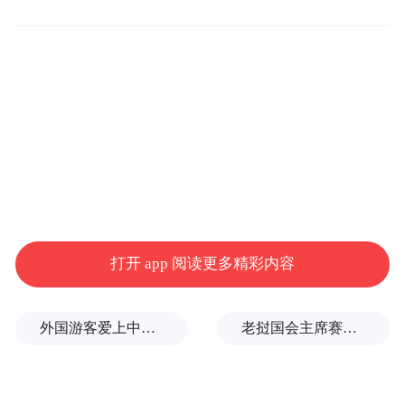
年龄段人群提供从源头预防到精准治疗的“一
站式”服务。“医院内分泌科成立肥胖亚专科
专家门诊，建立了超重肥胖一体化管理平
台。该平台整合了超重肥胖人群的分型分
析、健康管理以及后期治疗等功能。目前已
完成诸多肥胖减重项目的二级、三级临床试
验，积累了丰富的经验。”哈医大一院内分泌
科主任匡洪宇说，团队配备了精准评估内脏
脂肪分布的设备、用于检测睡眠呼吸暂停的
打开 app 阅读更多精彩内容
测定仪、动脉硬度评估设备等，拥有独立实
验室，准确检测胰岛素抵抗等关键指标，为
外国游客爱上中国旅拍、汉服和美甲
老挝国会主席赛宋蓬逝世
科学、全面、精准地评估患者病情提供有力
支持。此外，该院的群力院区门诊建立健康
宣教室，配备专业护士，进行精准科普讲