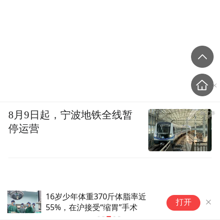
8月9日起，宁波地铁全线暂
停运营
16岁少年体重370斤体脂率近
全
打开
55%，在沪接受“缩胃”手术
该