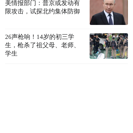
美情报部门：普京或发动有
开发各种体重管理方案，通过纯食物饮食
限攻击，试探北约集体防御
法、高营养素法、药物结合营养素法，以及
临床营养科新推出的“从门诊到餐桌”的全场
景覆盖服务，开发了多种针对不同身高体重
26声枪响！14岁的初三学
人群的体重管理餐、调理慢病餐，通过订餐
生，枪杀了祖父母、老师、
学生
平台为肥胖、高血压、糖尿病等患者提供了
便捷、健康的订餐服务。2024年，省医院副
院长孙晓梅牵头成立黑龙江省首家肠道微生
态诊疗中心，未来可以通过肠道精准菌群移
植技术，助力实施各角度、各维度个性化方
案减肥。指导患者结合运动、心理等多种方
法养成健康行为。
省医院党委书记刘宏石表示，医院要持续推