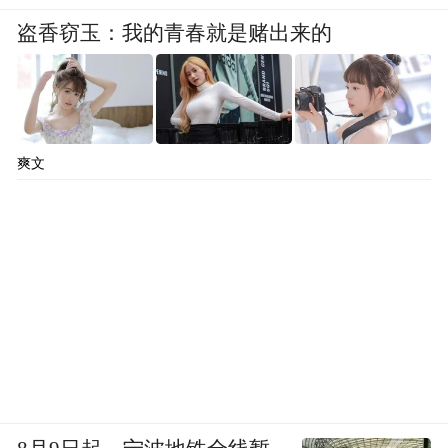
进“体重管理年”活动，完善监测信息互联共
盗香窃玉：我的青春就是赌出来的
享机制，加强营养和慢性病监测及健康生活
方式调查，科学评估体重管理效果。促进产
学研融合，借助科研院所合作的临床营养与
爽文
主动健康工作室研发更多体重管理的科研产
品，实现转化落地。
下一步，黑龙江省卫生健康委将多方发力共
同推进“体重管理年”活动，全面提升体重管
理水平。完善监测信息互联共享机制，强化
人群体重水平及相关影响因素变化监测，开
展营养和慢性病相关监测与健康生活方式调
查，科学评估体重管理效果。在科研创新