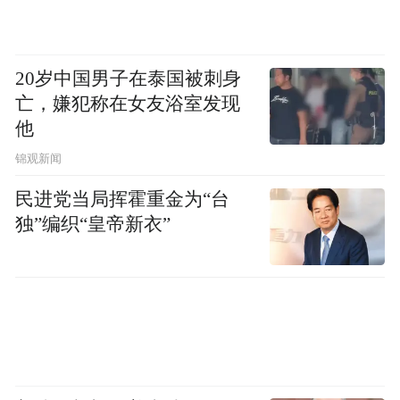
“医学减重门诊”更名为“体重管理门诊”。临
床营养科从健康减脂增肌到科研突破、营养
20岁中国男子在泰国被刺身
素研发直至营养食堂落地，致力于科学管理
亡，嫌犯称在女友浴室发现
体重，近年来获得“体重管理规范化诊疗门诊
他
示范单位”称号，成为哈尔滨体育学院运动人
锦观新闻
体科学学院教学实习基地，真正做到医体融
民进党当局挥霍重金为“台
合，健康减重。
独”编织“皇帝新衣”
“黑龙江省医院临床营养科通过规范化的减重
方式，筛评诊治的标准流程、个性化的减重
方案，使减重患者月平均减重4公斤-6公斤，
减重后骨骼肌率明显提升。”省医院临床营养
科主任李雨泽说，针对不同需求人群，研究