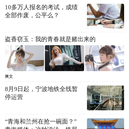
主任乔虹介绍，为帮助超重及肥胖人群科学
10多万人报名的考试，成绩
管理体重，哈医大二院于2024年3月成立肥胖
全部作废，公平么？
代谢病多学科门诊。该门诊联合运动医学
科、中医科、营养科、肥胖与代谢病外科等
盗香窃玉：我的青春就是赌出来的
多个学科协作，发挥各学科优势，为肥胖代
谢疾病患者打造一个科学、全面、系统的“一
站式”诊疗平台，助力患者科学减重。
爽文
乔虹介绍，肥胖的本质是身体的能量失衡，
8月9日起，宁波地铁全线暂
是遗传、环境等多种因素相互作用的结果，
停运营
常伴有多种并发症和合并症，需要贯穿全流
程的多学科管理。医院整合体重相关门诊，
成立“体重管理综合门诊”，涵盖肥胖代谢病
“青海和兰州在抢一碗面？”