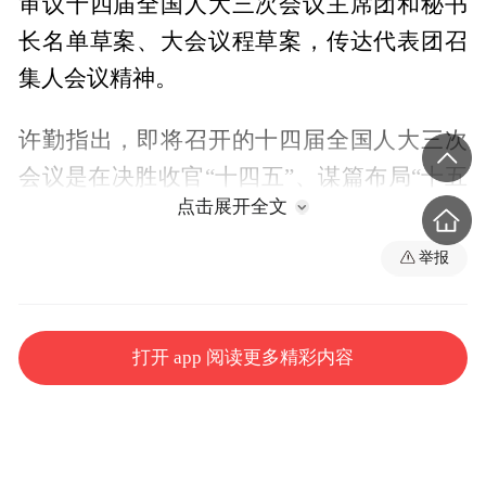
审议十四届全国人大三次会议主席团和秘书
长名单草案、大会议程草案，传达代表团召
集人会议精神。
许勤指出，即将召开的十四届全国人大三次
会议是在决胜收官“十四五”、谋篇布局“十五
点击展开全文
五”承上启下之年召开的一次重要会议，是全
国人民政治生活中的一件大事。我们要深入
举报
学习贯彻习近平总书记关于坚持和完善人民
代表大会制度的重要思想，以对党和人民高
打开 app 阅读更多精彩内容
度负责的政治态度和饱满政治热情，认真完
成各项任务，为大会圆满成功贡献龙江力
量。