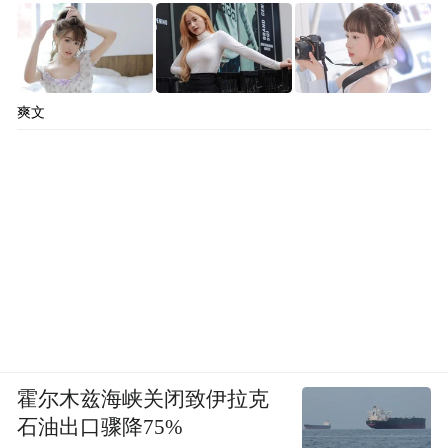
爽文
霍尔木兹海峡关闭致伊拉克
石油出口骤降75%