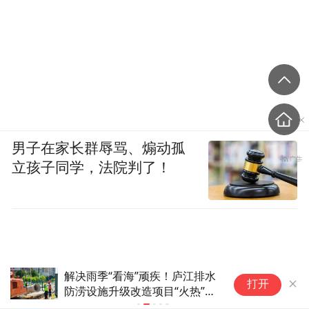
男子在家长群辱骂、煽动孤
立孩子同学，法院判了！
解决雨季“看海”顽疾！庐江排水
2
打开
防涝设施升级改造项目“火热”推
博
进
元