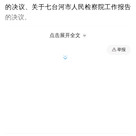
的决议、关于七台河市人民检察院工作报告
的决议。
点击展开全文
举报
来源：黑龙江日报（梅中石 徐扬 记者赵宇
清）
“特别声明：以上作品内容(包括在内的视频、图片或音