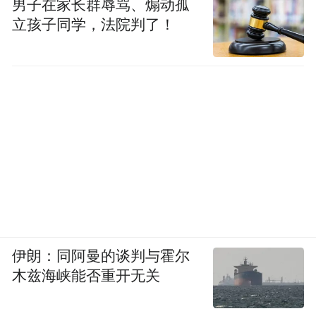
男子在家长群辱骂、煽动孤
立孩子同学，法院判了！
伊朗：同阿曼的谈判与霍尔
木兹海峡能否重开无关