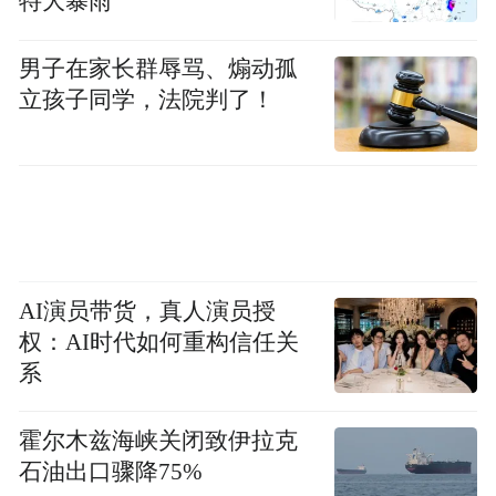
特大暴雨
男子在家长群辱骂、煽动孤
立孩子同学，法院判了！
AI演员带货，真人演员授
权：AI时代如何重构信任关
系
霍尔木兹海峡关闭致伊拉克
石油出口骤降75%