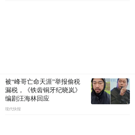
被“峰哥亡命天涯”举报偷税
漏税，《铁齿铜牙纪晓岚》
编剧汪海林回应
现代快报