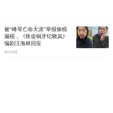
被“峰哥亡命天涯”举报偷税
漏税，《铁齿铜牙纪晓岚》
编剧汪海林回应
现代快报