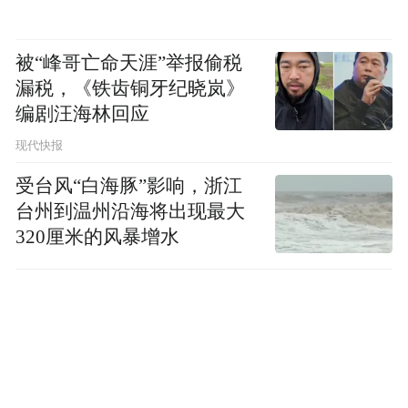
被“峰哥亡命天涯”举报偷税
漏税，《铁齿铜牙纪晓岚》
编剧汪海林回应
现代快报
受台风“白海豚”影响，浙江
台州到温州沿海将出现最大
320厘米的风暴增水