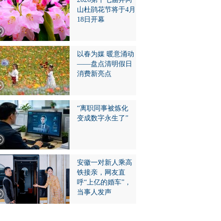
山杜鹃花节将于4月
18日开幕
以春为媒 暖意涌动
——盘点清明假日
消费新亮点
“离职同事被炼化
变成数字永生了”
安徽一对新人乘高
铁接亲，网友直
呼“上亿的婚车”，
当事人发声