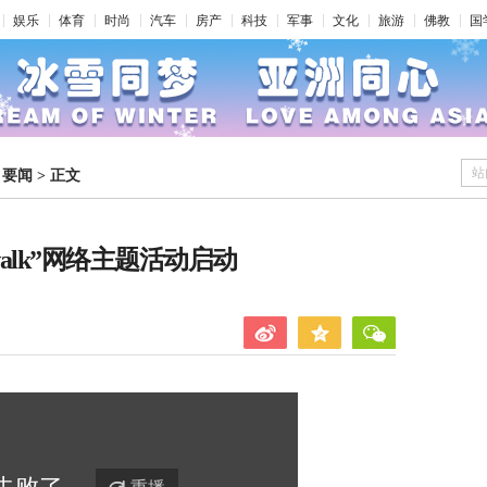
娱乐
体育
时尚
汽车
房产
科技
军事
文化
旅游
佛教
国
站
>
要闻
>
正文
walk”网络主题活动启动