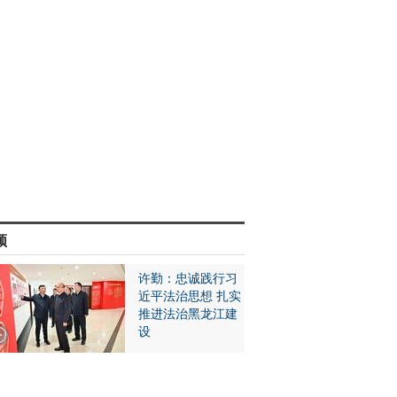
频
许勤：忠诚践行习
近平法治思想 扎实
推进法治黑龙江建
设