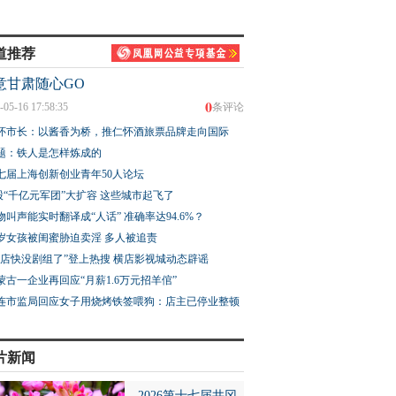
道推荐
意甘肃随心GO
0
-05-16 17:58:35
条评论
潺潺送清凉，初秋黄
济南黄巢瀑布便民市集山
巴西总统批鲁比奥：
怀市长：以酱香为桥，推仁怀酒旅票品牌走向国际
布风光在线
货飘香
罪魁祸首
题：铁人是怎样炼成的
七届上海创新创业青年50人论坛
股“千亿元军团”大扩容 这些城市起飞了
物叫声能实时翻译成“人话” 准确率达94.6%？
3岁女孩被闺蜜胁迫卖淫 多人被追责
横店快没剧组了”登上热搜 横店影视城动态辟谣
蒙古一企业再回应“月薪1.6万元招羊倌”
连市监局回应女子用烧烤铁签喂狗：店主已停业整顿
片新闻
2026第十七届井冈