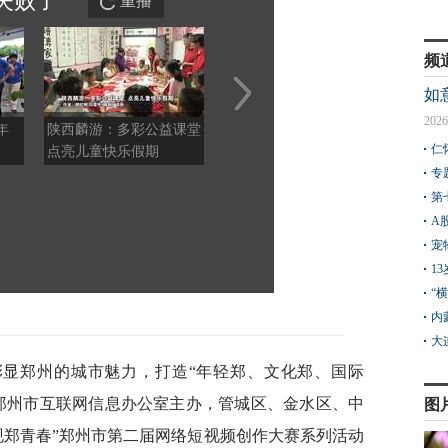
失败
了
重播
频
如
2026
年
陕西麟游：多彩公益课堂
云南石林：燃动火把节
秋瀑
仁
点亮儿童快乐假期
文旅焕新机
巢瀑
专
第
A
宠
1
“
内
大
彰显郑州的城市魅力，打造“年轻郑、文化郑、国际
郑州市互联网信息办公室主办，管城区、金水区、中
图
现郑青春”郑州市第二届网络短视频创作大赛系列活动