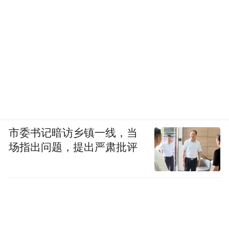
“晚上，江沿儿人多，如何在这个时间段展现
松花江之美和哈尔滨帆船的文化魅力，市总
工会主要负责人建议我们开动脑筋打造彩色
帆船。”市工人文化宫相关负责人张德东介绍
说：“创意提出后，我们查阅了大量资料，但
可借鉴的不多。工会干部和职工开启头脑风
暴，在每艘帆船上安装百米长灯带、小型发
市委书记暗访乡镇一线，当
电机和微电脑，经过二十多天的调试，7月23
场指出问题，提出严肃批评
日晚，8艘有4D灯光秀效果的彩帆船成功亮
起，照亮松花江，也激起了职工们为助力‘尔
滨’四季旅游热的服务热情。下一步，我们还
要增加彩帆数量，让松花江的夜色更美更灵