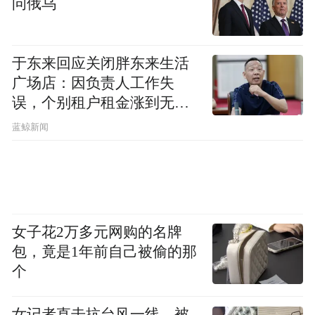
问俄乌
于东来回应关闭胖东来生活
广场店：因负责人工作失
误，个别租户租金涨到无法
想象
蓝鲸新闻
女子花2万多元网购的名牌
包，竟是1年前自己被偷的那
个
女记者直击抗台风一线，被