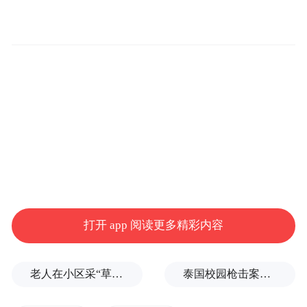
近看到，大量游客和市民站在岸边拿起手
机，拍摄江面上的彩帆秀表演。江面上，十
二艘五颜六色的帆船轻轻划过水面。五彩帆
船在江面上形成五彩倒影，水光潋滟，游
客、市民直呼“太美了！”
打开 app 阅读更多精彩内容
老人在小区采“草药”煮水，妻子喝了昏迷进医院ICU，儿子则精神错乱、摔得遍体鳞伤
泰国校园枪击案致9死，枪手父亲道歉