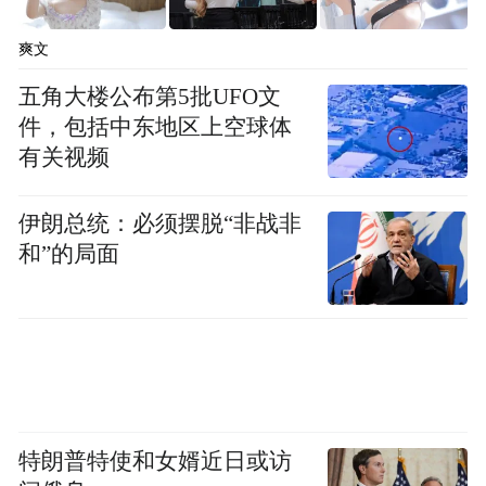
爽文
五角大楼公布第5批UFO文
件，包括中东地区上空球体
有关视频
伊朗总统：必须摆脱“非战非
“为了让松花江上亮起来、动起来、活起来，
和”的局面
助力我市旅游业从一季红到四季热，市总工
会组织职工帆船表演队，每天上午9:30至
11:00在松花江上开展帆船秀表演活动，晚上
7:30到9:00则开启夜间表演模式”，市总工会
二级巡视员董德泉介绍。
特朗普特使和女婿近日或访