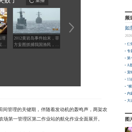
失败
了
重播
频
如
2026
法理
2012黄岩岛事件始末，菲
王云飞：中方反制精准锁
王云飞
仁
宾重
方妄图抓捕我国渔民，引
喉，我们要警告欧洲，不
立情
心机
发中菲海上对峙
要充当美国军工的海外基
刺痛
专
地
第
A
宠
1
“
内
大
田间管理的关键期，伴随着发动机的轰鸣声，两架农
农场第一管理区第二作业站的航化作业全面展开。
图