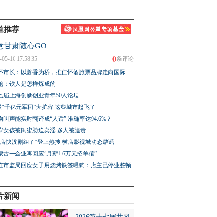
道推荐
意甘肃随心GO
0
-05-16 17:58:35
条评论
：日本在“7.31”成
美伊战火烧到苏伊士运河
菲渔民谈黄岩岛事件
怀市长：以酱香为桥，推仁怀酒旅票品牌走向国际
报机构，就是故意在
门口，美国天然气船中
前中菲渔民像朋友一
中国人和亚洲人
题：铁人是怎样炼成的
招，谁干的？
酒、交易，现在不可
七届上海创新创业青年50人论坛
股“千亿元军团”大扩容 这些城市起飞了
物叫声能实时翻译成“人话” 准确率达94.6%？
3岁女孩被闺蜜胁迫卖淫 多人被追责
横店快没剧组了”登上热搜 横店影视城动态辟谣
蒙古一企业再回应“月薪1.6万元招羊倌”
连市监局回应女子用烧烤铁签喂狗：店主已停业整顿
片新闻
2026第十七届井冈