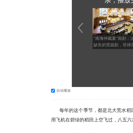
亲，播放
“南海仲裁案”闹剧：
缺失的荒诞剧，菲律
金聘请美方律师枉费
自动播放
每年的这个季节，都是北大荒水稻
用飞机在碧绿的稻田上空飞过，八五六