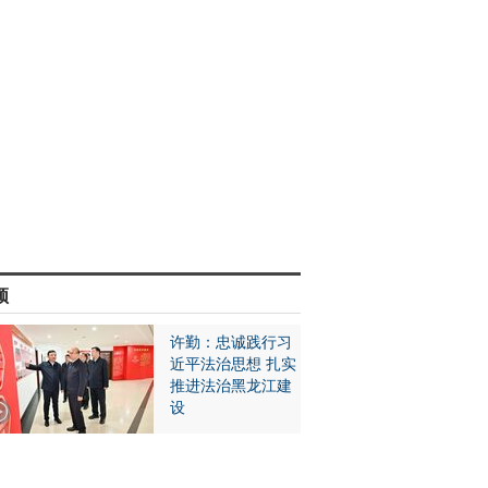
频
许勤：忠诚践行习
近平法治思想 扎实
推进法治黑龙江建
设