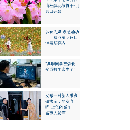
山杜鹃花节将于4月
18日开幕
以春为媒 暖意涌动
——盘点清明假日
消费新亮点
“离职同事被炼化
变成数字永生了”
安徽一对新人乘高
铁接亲，网友直
呼“上亿的婚车”，
当事人发声